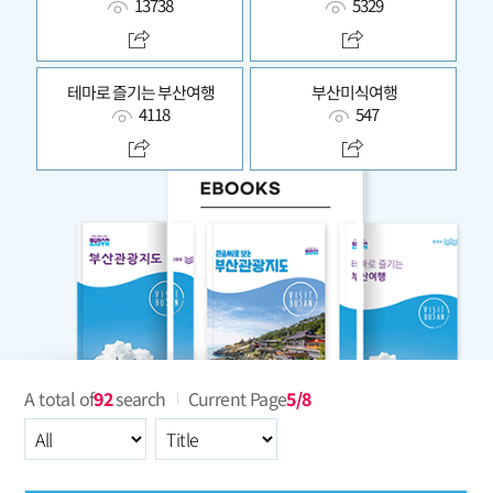
13738
5329
테마로 즐기는 부산여행
부산미식여행
4118
547
A total of
92
search
Current Page
5/8
All
Select an item