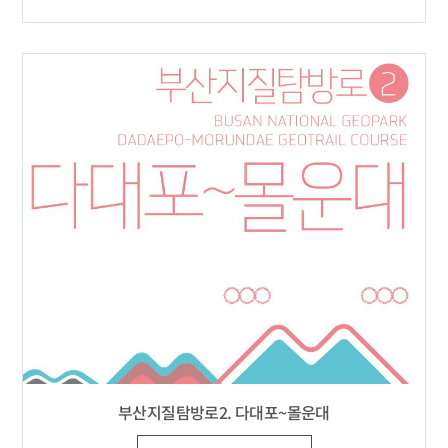
부산지질탐방로2. 다대포~몰운대