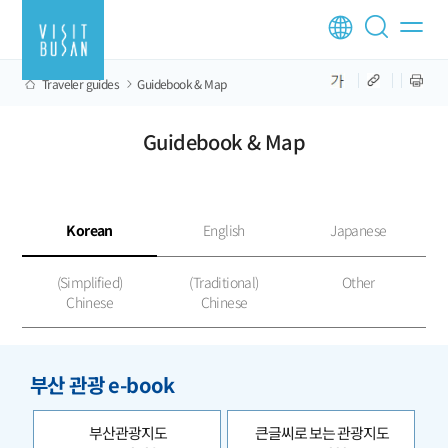
Traveler guides
Guidebook & Map
Guidebook & Map
Korean
English
Japanese
(Simplified)
(Traditional)
Other
Chinese
Chinese
부산 관광 e-book
부산관광지도
큰글씨로 보는 관광지도