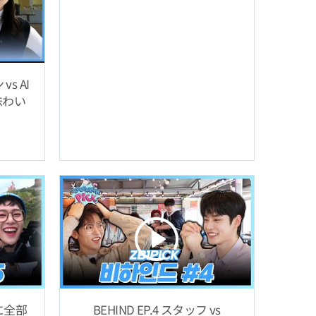
s AI
味わい
当に全部
BEHIND EP.4 スタッフ vs