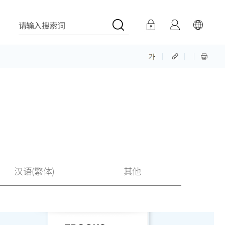
请输入搜索词
汉语(繁体)
其他