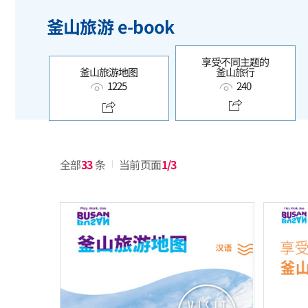
釜山旅游 e-book
享受不同主题的
釜山旅游地图
釜山旅行
1225
240
全部
33
条
当前页面
1/3