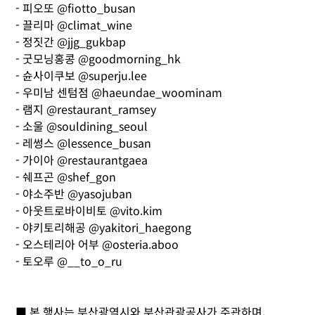
- 피오또 @fiotto_busan
- 끌리마 @climat_wine
- 정짓간 @jjg_gukbap
- 굿모닝홍콩 @goodmorning_hk
- 슌사이쿠보 @superju.lee
- 우미남 센텀점 @haeundae_woominam
- 램지 @restaurant_ramsey
- 소울 @souldining_seoul
- 레썽스 @lessence_busan
- 가이아 @restaurantgaea
- 쉐프곤 @shef_gon
- 야소주반 @yasojuban
- 아웃트로바이비토 @vito.kim
- 야키토리해공 @yakitori_haegong
- 오스테리아 어부 @osteria.aboo
- 토오루 @__to_o_ru
■ 본 행사는 부산광역시와 부산관광공사가 주관하며,