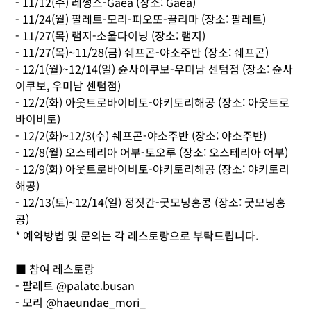
- 11/12(수) 레썽스-Gaea (장소: Gaea)
- 11/24(월) 팔레트-모리-피오또-끌리마 (장소: 팔레트)
- 11/27(목) 램지-소울다이닝 (장소: 램지)
- 11/27(목)~11/28(금) 쉐프곤-야소주반 (장소: 쉐프곤)
- 12/1(월)~12/14(일) 슌사이쿠보-우미남 센텀점 (장소: 슌사
이쿠보, 우미남 센텀점)
- 12/2(화) 아웃트로바이비토-야키토리해공 (장소: 아웃트로
바이비토)
- 12/2(화)~12/3(수) 쉐프곤-야소주반 (장소: 야소주반)
- 12/8(월) 오스테리아 어부-토오루 (장소: 오스테리아 어부)
- 12/9(화) 아웃트로바이비토-야키토리해공 (장소: 야키토리
해공)
- 12/13(토)~12/14(일) 정짓간-굿모닝홍콩 (장소: 굿모닝홍
콩)
* 예약방법 및 문의는 각 레스토랑으로 부탁드립니다.
■ 참여 레스토랑
- 팔레트 @palate.busan
- 모리 @haeundae_mori_