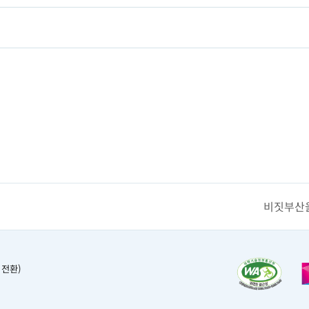
비짓부산을
 전환)