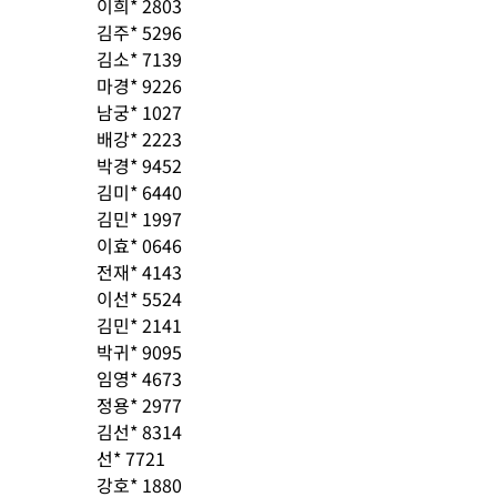
이희* 2803
김주* 5296
김소* 7139
마경* 9226
남궁* 1027
배강* 2223
박경* 9452
김미* 6440
김민* 1997
이효* 0646
전재* 4143
이선* 5524
김민* 2141
박귀* 9095
임영* 4673
정용* 2977
김선* 8314
선* 7721
강호* 1880