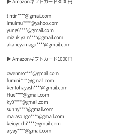
▶ Amazonギフトカード3000円
tintin****@gmail.com
imuimu****@yahoo.com
yung6****@gmail.com
mizukiyam****@gmail.com
akaneyamagu****@gmail.com
▶ Amazonギフトカード1000円
cwenmo****@gmail.com
fumini****@gmail.com
kentohayash****@gmail.com
Hue****@gmail.com
ky0****@gmail.com
sunny****@gmail.com
marasongo****@gmail.com
keioyochi****@gmail.com
aiyay****@gmail.com