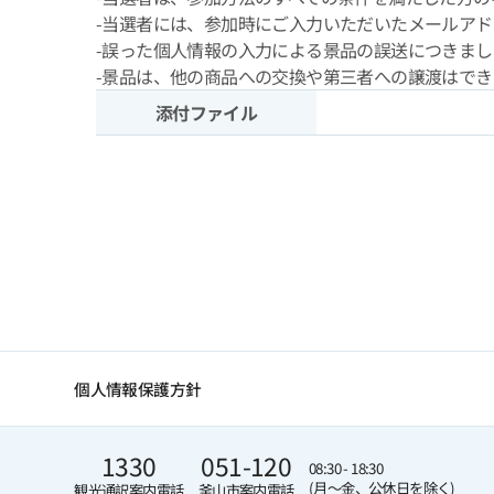
-当選者には、参加時にご入力いただいたメールア
-誤った個人情報の入力による景品の誤送につきま
-景品は、他の商品への交換や第三者への譲渡はで
添付ファイル
個人情報保護方針
1330
051-120
08:30 - 18:30
(月～金、公休日を除く)
観光通訳案内電話
釜山市案内電話