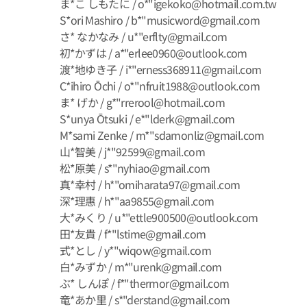
ま*こ しもたに / o*"igekoko@hotmail.com.tw
S*ori Mashiro / b*"musicword@gmail.com
さ* なかなみ / u*"erflty@gmail.com
初*かずは / a*"erlee0960@outlook.com
渡*地ゆき子 / i*"erness368911@gmail.com
C*ihiro Ōchi / o*"nfruit1988@outlook.com
ま* げか / g*"rrerool@hotmail.com
S*unya Ōtsuki / e*"lderk@gmail.com
M*sami Zenke / m*"sdamonliz@gmail.com
山*智美 / j*"92599@gmail.com
松*原美 / s*"nyhiao@gmail.com
真*幸村 / h*"omiharata97@gmail.com
深*理惠 / h*"aa9855@gmail.com
大*みくり / u*"ettle900500@outlook.com
田*友貴 / f*"lstime@gmail.com
式*とし / y*"wiqow@gmail.com
白*みずか / m*"urenk@gmail.com
ぶ* しんぽ / f*"thermor@gmail.com
竜*あか里 / s*"derstand@gmail.com