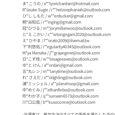
ま* こうの / e*"lynrichardser@hotmail.com
R*ūsuke Sugie / r*"helzoephaniah@outlook.com
ひ*し しもた / w*"erducker@gmail.com
桐*谷知広 / r*"inging@gmail.com
冠*ひづる / m*"jorymillerwoo@outlook.com
と*え こかい / c*"wtongngam2020@outlook.com
え* ひやま / l*"orato2009@livemail.tw
下*利悠佑 / i*"egularity40345@outlook.com
M*ya Manaka / j*"grapegene@outlook.com
日*こず枝 / w*"tesageeaves@outlook.com
ゆ*と けん / a*"ordan@gmail.com
五*丸レン / m*"lanytime@outlook.com
れ* さえだ / z*"olighting@outlook.com
浦*ミッシェル / a*"planehoop@gmail.com
中*めぐみ / j*"athanfinbo@outlook.com
吹*わか子 / q*"sunwen6573@outlook.com
川*口公哉 / b*"kusoconne@outlook.com
-当選者は、参加方法のすべての条件を満たした方