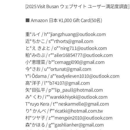
[2025 Visit Busan ウェブサイト ユーザ
■ Amazon 日本 ¥1,000 Gift Card(50名)
重*ルイ / h*"jiangzhuang@outlook.com
近*ちかこ / s*"rthorts@gmail.com
と*え きよと / o*"ning711@outlook.com
粕*みのぶ / r*"ailer16854777@outlook.com
小*恵理菜 / b*"cemaggi090@gmail.com
今*さお / u*"ortunat@gmail.com
Y*i Ōdama / a*"eadyeleven1010@outlook.com
高*洋子 / l*"b74107@gmail.com
矢*目弘平 / p*"lip_paull@hotmail.com
み* くわ / i*"warekkhiyoki@outlook.com
T*ruyo Kera / t*"neskarmelle@gmail.com
り* かんべ / f*"ricatki@hotmail.com.tw
村*ツヤ子 / z*"mengxin2010@outlook.com
森*かほる / g*"gashlianher@gmail.com