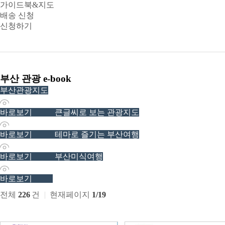
가이드북&지도
배송 신청
신청하기
부산 관광 e-book
부산관광지도
13754
바로보기
큰글씨로 보는 관광지도
5332
바로보기
테마로 즐기는 부산여행
4120
바로보기
부산미식여행
553
바로보기
전체
226
건
현재페이지
1/19