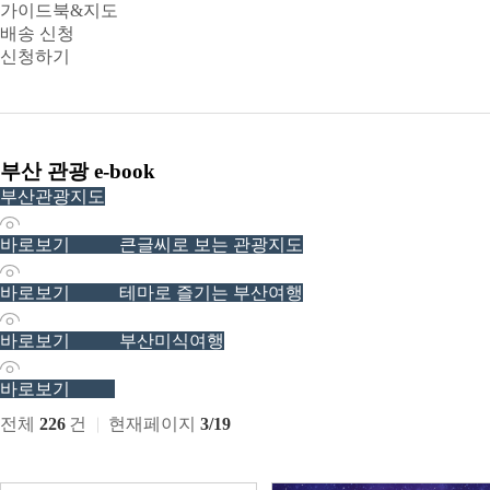
가이드북&지도
배송 신청
신청하기
부산 관광 e-book
부산관광지도
13776
바로보기
큰글씨로 보는 관광지도
5340
바로보기
테마로 즐기는 부산여행
4122
바로보기
부산미식여행
558
바로보기
전체
226
건
현재페이지
3/19