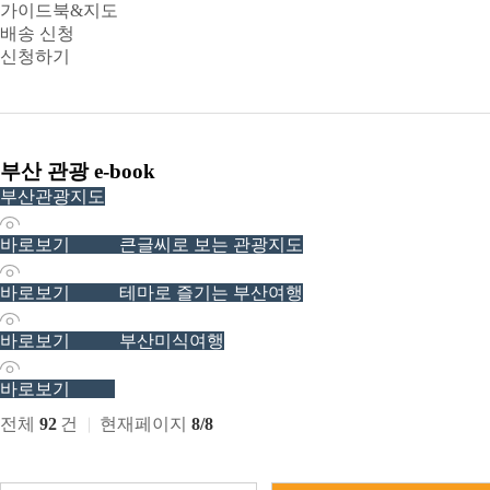
가이드북&지도
배송 신청
신청하기
부산 관광 e-book
부산관광지도
13770
바로보기
큰글씨로 보는 관광지도
5339
바로보기
테마로 즐기는 부산여행
4122
바로보기
부산미식여행
556
바로보기
전체
92
건
현재페이지
8/8