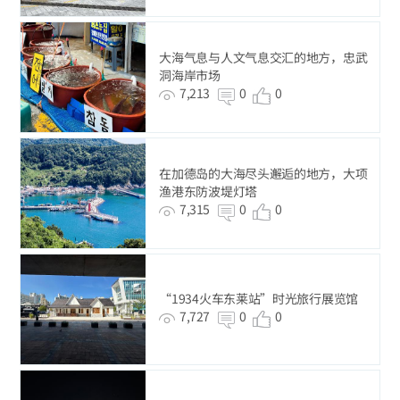
大海气息与人文气息交汇的地方，忠武
洞海岸市场
7,213
0
0
在加德岛的大海尽头邂逅的地方，大项
渔港东防波堤灯塔
7,315
0
0
“1934火车东莱站”时光旅行展览馆
7,727
0
0