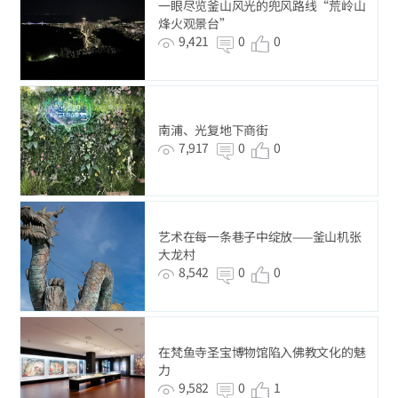
一眼尽览釜山风光的兜风路线“荒岭山
烽火观景台”
9,421
0
0
南浦、光复地下商街
7,917
0
0
艺术在每一条巷子中绽放——釜山机张
大龙村
8,542
0
0
在梵鱼寺圣宝博物馆陷入佛教文化的魅
力
9,582
0
1