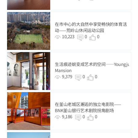
在市中心的大自然中享受畅快的体育活
动——荒岭山休闲运动公园
10,223
0
0
生活痕迹蜕变成艺术的空间——Youngju
Mansion
9,379
0
0
在釜山老城区邂逅的独立电影院——
BNK釜山银行艺术剧院拐角剧场
9,186
0
0