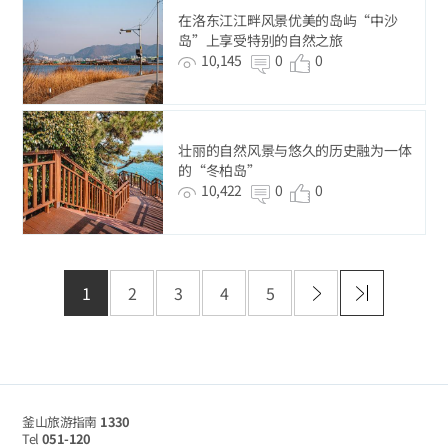
在洛东江江畔风景优美的岛屿“中沙
岛”上享受特别的自然之旅
10,145
0
0
壮丽的自然风景与悠久的历史融为一体
的“冬柏岛”
10,422
0
0
1
2
3
4
5
釜山旅游指南
1330
Tel
051-120