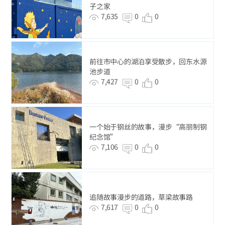
子之家
7,635
0
0
前往市中心的湖泊享受散步，回东水源
池步道
7,427
0
0
一个始于钢丝的故事，漫步“高丽制钢
纪念馆”
7,106
0
0
追随故事漫步的道路，草梁故事路
7,617
0
0