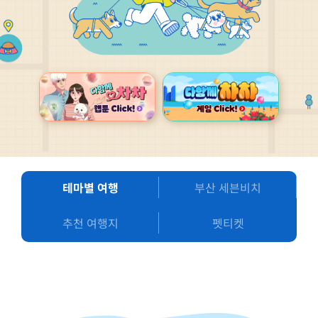
테마별 여행
부산 세븐비치
추천 여행지
펫티켓