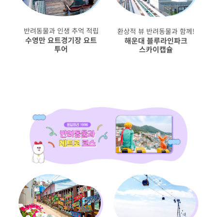
반려동물과 인생 추억 적립
환상적 뷰 반려동물과 함께!
수영만 요트경기장 요트
해운대 블루라인파크
투어
스카이캡슐