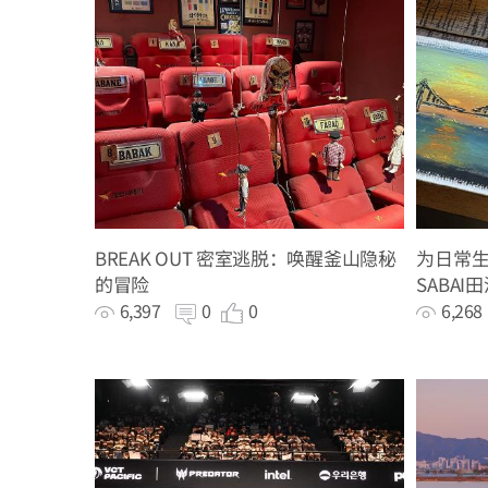
BREAK OUT 密室逃脱：唤醒釜山隐秘
为日常生
的冒险
SABAI
6,397
0
0
6,26