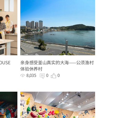
OUSE
亲身感受釜山真实的大海——公须渔村
体验休养村
8,035
0
0