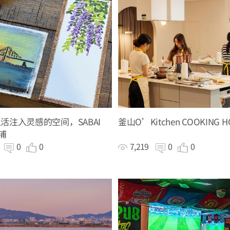
活注入灵感的空间，SABAI
釜山O’Kitchen COOKING H
田浦
8
0
0
7,219
0
0