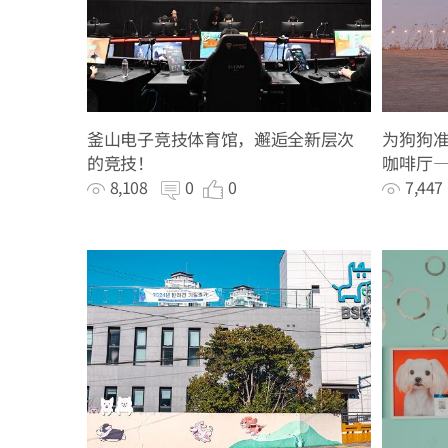
釜山电子竞技体育馆，邂逅全新层次
为狗狗
的竞技！
咖啡厅——
8,108
0
0
7,44