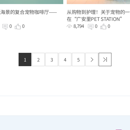
海景的复合宠物咖啡厅——
从购物到护理！关于宠物的一
在“广安里PET STATION”
4
0
0
8,794
0
0
1
2
3
4
5