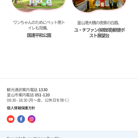
ワンちゃんのためにペット用ト
釜山港大橋の夜景の白眉、
イレも完備、
ユ・チファン(柳致環)郵便ポ
国連平和公園
スト展望台
観光通訳案内電話
1330
釜山市案内電話
051-120
08:30 - 18:30
(月～金、公休日を除く)
個人情報保護方針