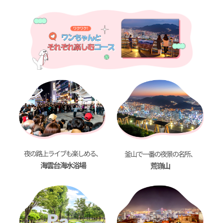
夜の路上ライブも楽しめる、
釜山で一番の夜景の名所、
海雲台海水浴場
荒嶺山