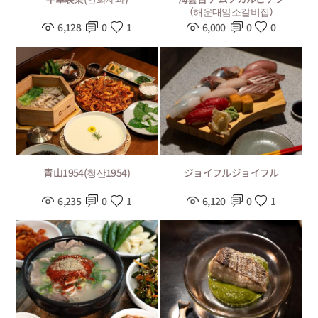
（해운대암소갈비집）
6,128
0
1
6,000
0
0
青山1954(청산1954)
ジョイフルジョイフル
6,235
0
1
6,120
0
1