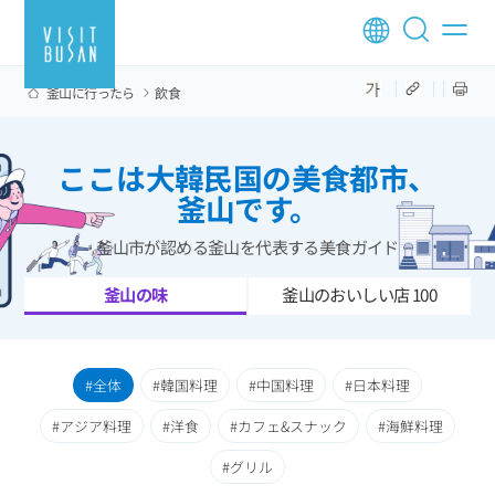
釜山に行ったら
飲食
ここは大韓民国の美食都市、
釜山です。
釜山市が認める釜山を代表する美食ガイド
釜山の味
釜山のおいしい店 100
全体
韓国料理
中国料理
日本料理
アジア料理
洋食
カフェ&スナック
海鮮料理
グリル