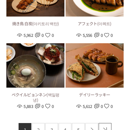
焼き鳥 白炭(야키토리 백탄)
アフェクト(아펙트)
5,962
0
0
5,556
0
0
ペクイルピョンネン(백일평
デイリーラッキー
냉)
5,883
0
0
5,612
0
0
1
2
3
4
5