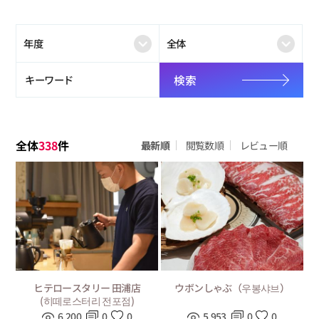
検索
全体
338
件
最新順
閲覧数順
レビュー順
ヒテロースタリー 田浦店
ウボンしゃぶ（우봉샤브）
(히떼로스터리 전포점)
6,200
0
0
5,953
0
0