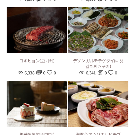
コギヒョン(고기형)
デソン ガルチチゲクイ(대성
갈치찌개구이)
6,338
0
0
6,341
0
0
年華製菓(연화제과)
海雲台 アムソカルビチブ