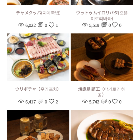
チャメクッパ(자매국밥)
ウットゥムイロリバタ(으뜸
이로리바타)
6,022
0
1
5,519
0
0
ウリポチャ（우리포차）
焼き鳥 該工（야키토리 해
공）
6,417
0
2
5,742
0
0