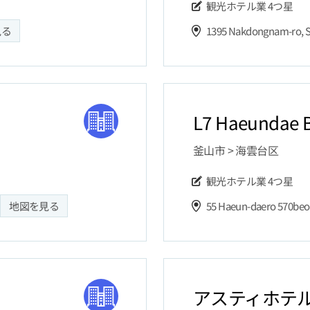
観光ホテル業
4つ星
見る
1395 Nakdongnam-ro, S
L7 Haeundae B
釜山市 > 海雲台区
観光ホテル業
4つ星
地図を見る
55 Haeun-daero 570beon
アスティホテ