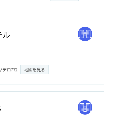
テル
デロ772
地図を見る
S