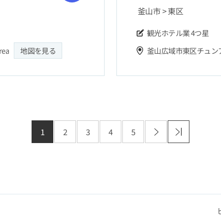
釜山市 > 東区
観光ホテル業
4つ星
rea
地図を見る
釜山広域市東区チュンアン
）
1
2
3
4
5