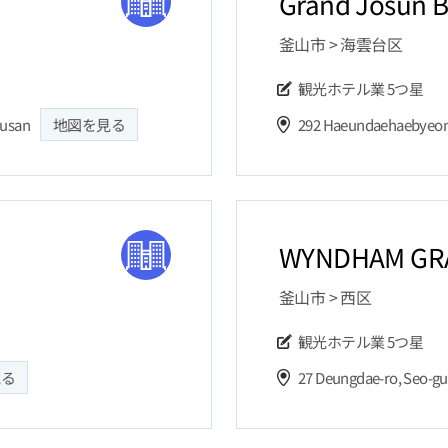
Grand Josun 
釜山市 > 海雲台区
観光ホテル業
5つ星
Busan
地図を見る
292 Haeundaehaebyeon
WYNDHAM GR
釜山市 > 西区
観光ホテル業
5つ星
見る
27 Deungdae-ro, Seo-gu