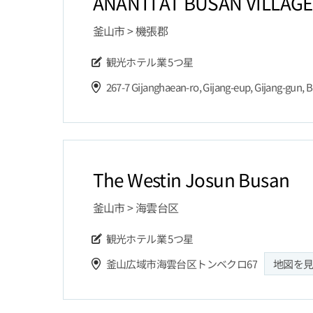
ANANTI AT BUSAN VILLAGE
釜山市 > 機張郡
観光ホテル業
5つ星
267-7 Gijanghaean-ro, Gijang-eup, Gijang-gun, 
The Westin Josun Busan
釜山市 > 海雲台区
観光ホテル業
5つ星
釜山広域市海雲台区トンベクロ67
地図を