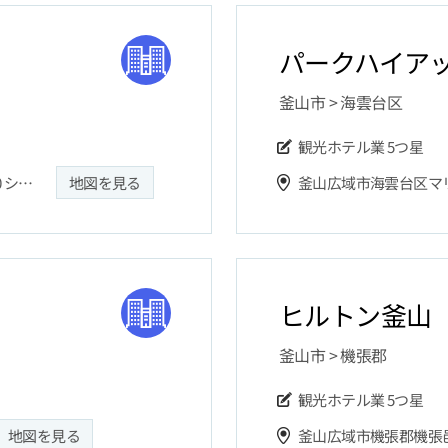
パークハイア
釜山市 > 海雲台区
観光ホテル業
5つ星
韓国 釜山広域市 海雲台区 中洞 タルマジギル30 シグニエル
地図を見る
釜山広域市海雲台区マリ
ヒルトン釜山
釜山市 > 機張郡
観光ホテル業
5つ星
地図を見る
釜山広域市機張郡機張邑