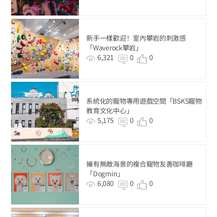
新手一樣歡迎！室內攀岩的刺激感
「Waverock攀岩」
6,321
0
0
系統化的寵物專用遊戲空間「BSKS寵物
教育文化中心」
5,175
0
0
擁有無敵海景的複合寵物友善咖啡廳
「Dogmin」
6,080
0
0