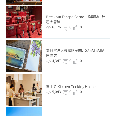
Breakout Escape Game：喚醒釜山秘
密大冒險
6,176
0
0
為日常注入靈感的空間，SABAI SABAI
田浦店
4,347
0
0
釜山 O'Kitchen Cooking House
5,043
0
0