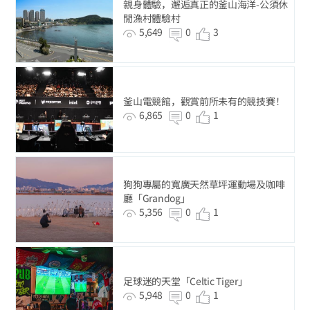
親身體驗，邂逅真正的釜山海洋-公須休
閒漁村體驗村
5,649
0
3
釜山電競館，觀賞前所未有的競技賽！
6,865
0
1
狗狗專屬的寬廣天然草坪運動場及咖啡
廳「Grandog」
5,356
0
1
足球迷的天堂「Celtic Tiger」
5,948
0
1