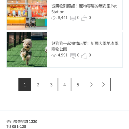
從購物到照護！寵物專屬的廣安里Pet
Station
8,441
0
0
與狗狗一起盡情玩耍！新羅大學地產學
寵物公園
4,991
0
0
1
2
3
4
5
釜山旅遊諮詢
1330
Tel
051-120