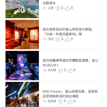
合觀景台
239
0
0
適合夏季造訪的釜山特色室內景點，
「沃納・布隆克霍斯特」展
353
0
0
適合拍攝美照留念的體驗型展覽：釜山
MUSEUM 1
8,458
0
0
KNN Theater，釜山設施完善、呈現高
品質現場表演的演出場館
8,054
0
0