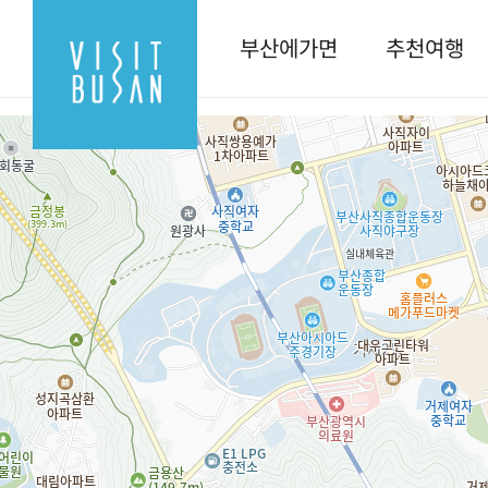
swiper.min.js //popup 사용
부산에가면
추천여행