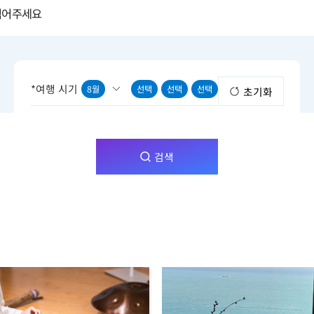
*여행 시기
8월
선택
선택
선택
초기화
검색