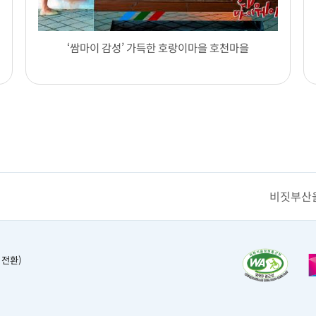
‘쌈마이 감성’ 가득한 호랑이마을 호천마을
비짓부산을
 전환)