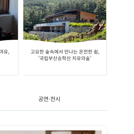
여유,
고요한 숲속에서 만나는 온전한 쉼,
'국립부산승학산 치유의숲'
공연⋅전시