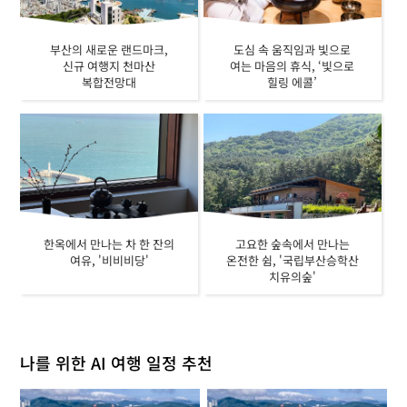
부산의 새로운 랜드마크,
도심 속 움직임과 빛으로
신규 여행지 천마산
여는 마음의 휴식, ‘빛으로
복합전망대
힐링 에콜’
한옥에서 만나는 차 한 잔의
고요한 숲속에서 만나는
여유, '비비비당'
온전한 쉼, '국립부산승학산
치유의숲'
나를 위한 AI 여행 일정 추천