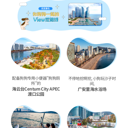
配备狗狗专用小便器"狗狗厕
不停地挖啊挖, 小狗玩沙子时
所"的
间,
海云台Centum City APEC
广安里海水浴场
渡口公园