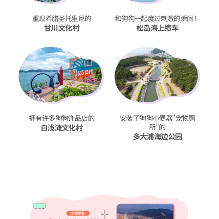
重现希腊圣托里尼的
和狗狗一起度过刺激的瞬间！
甘川文化村
松岛海上缆车
拥有许多狗狗饰品店的
安装了狗狗小便器"宠物厕
所"的
白浅滩文化村
多大浦海边公园