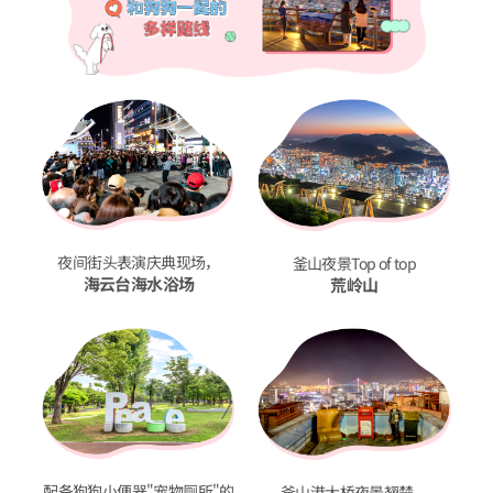
夜间街头表演庆典现场，
釜山夜景Top of top
海云台海水浴场
荒岭山
配备狗狗小便器"宠物厕所"的
釜山港大桥夜景翘楚，