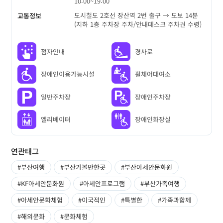
10:00~19:00
도시철도 2호선 장산역 2번 출구 → 도보 14분
교통정보
(지하 1층 주차장 주차/안내데스크 주차권 수령)
점자안내
경사로
장애인이용가능시설
휠체어대여소
일반주차장
장애인주차장
엘리베이터
장애인화장실
연관태그
#부산여행
#부산가볼만한곳
#부산아세안문화원
#KF아세안문화원
#아세안프로그램
#부산가족여행
#아세안문화체험
#이국적인
#특별한
#가족과함께
#해외문화
#문화체험