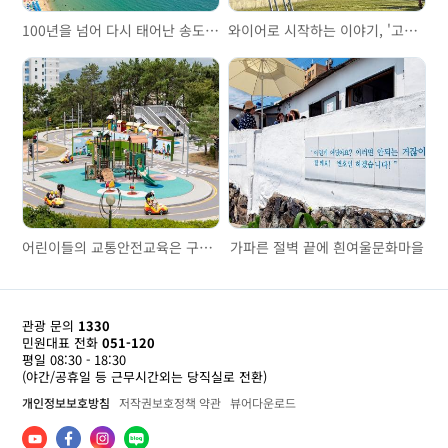
100년을 넘어 다시 태어난 송도해수욕장
와이어로 시작하는 이야기, '고려제강기념관'을 걷다
어린이들의 교통안전교육은 구포어린이교통공원에서
가파른 절벽 끝에 흰여울문화마을
관광 문의
1330
민원대표 전화
051-120
평일 08:30 - 18:30
(야간/공휴일 등 근무시간외는 당직실로 전환)
개인정보보호방침
저작권보호정책 약관
뷰어다운로드