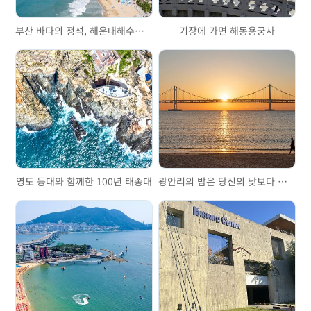
부산 바다의 정석, 해운대해수욕장
기장에 가면 해동용궁사
영도 등대와 함께한 100년 태종대
광안리의 밤은 당신의 낮보다 아름답다