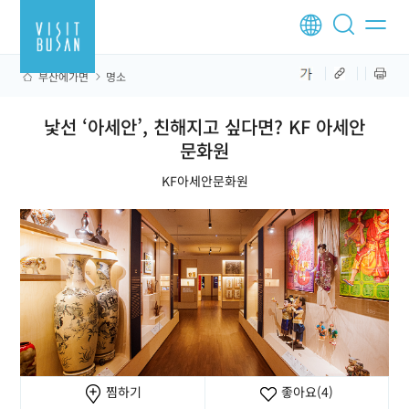
부산에가면
명소
낯선 ‘아세안’, 친해지고 싶다면? KF 아세안
문화원
KF아세안문화원
찜하기
좋아요
(4)