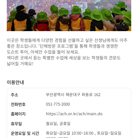
이곳은 학생들에게 다양한 경험을 선물하고 싶은 선생님에게도 아주
좋은 장소입니다. ‘단체방문 프로그램’을 통해 학생들과 생생한
도슨트 투어, 아세안 수업을 들어 보세요.
색다른 곳에서 듣는 특별한 수업에 세상을 보는 학생들의 견문도
넓어질 거예요!
이용안내
부산광역시 해운대구 좌동로 162
주소
051-775-2000
전화번호
https://ach.or.kr/ach/main.do
홈페이지
월요일, 공휴일
휴무일
화요일~금요일 10:00~18:00 , 토요일~일요일
운영요일 및 시간