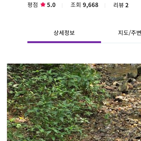
평점
5.0
조회
9,668
리뷰
2
상세정보
지도/주