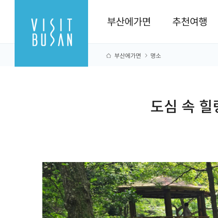
부산에가면
추천여행
부산에가면
명소
도심 속 힐