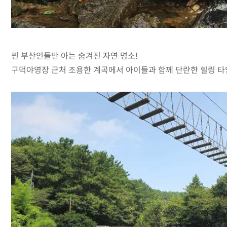
찐 부산인들만 아는 숨겨진 자연 명소!
구덕야영장 근처 조용한 계곡에서 아이들과 함께 단란한 힐링 타