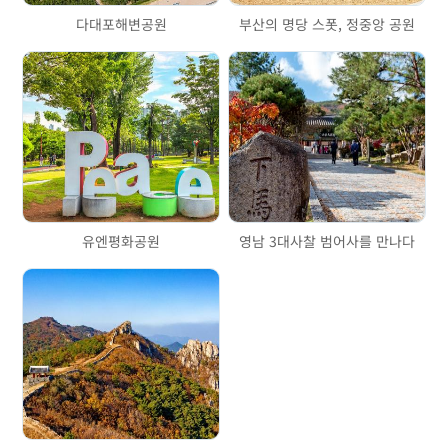
다대포해변공원
부산의 명당 스폿, 정중앙 공원
유엔평화공원
영남 3대사찰 범어사를 만나다