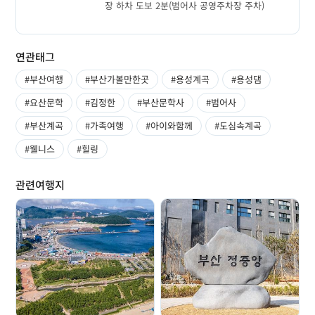
장 하차 도보 2분(범어사 공영주차장 주차)
연관태그
#부산여행
#부산가볼만한곳
#용성계곡
#용성댐
#요산문학
#김정한
#부산문학사
#범어사
#부산계곡
#가족여행
#아이와함께
#도심속계곡
#웰니스
#힐링
관련여행지