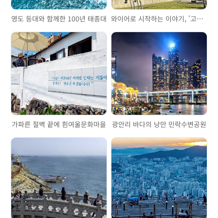
영도 등대와 함께한 100년 태종대
와이어로 시작하는 이야기, '고려제강기념관'을 걷다
가파른 절벽 끝에 흰여울문화마을
광안리 바다의 낭만 민락수변공원