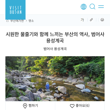
부산에가면
명소
시원한 물줄기와 함께 느끼는 부산의 역사, 범어사
용성계곡
범어사 용성계곡
찜하기
좋아요
(6)