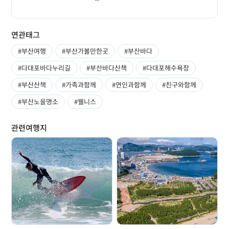
연관태그
#부산여행
#부산가볼만한곳
#부산바다
#다대포바다누리길
#부산바다산책
#다대포해수욕장
#부산산책
#가족과함께
#연인과함께
#친구와함께
#부산노을명소
#웰니스
관련여행지