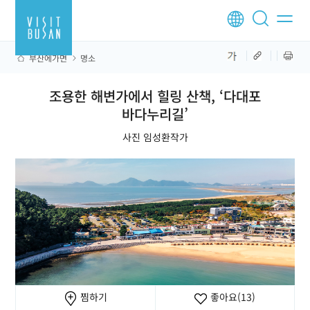
부산에가면
명소
조용한 해변가에서 힐링 산책, ‘다대포
바다누리길’
사진 임성환작가
찜하기
좋아요
(13)