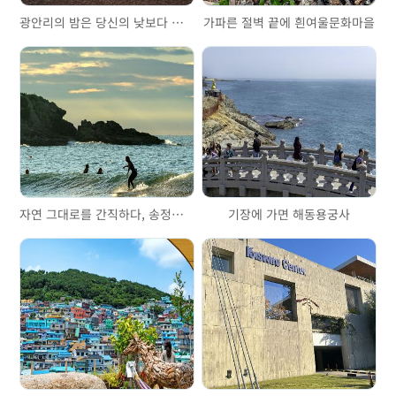
광안리의 밤은 당신의 낮보다 아름답다
가파른 절벽 끝에 흰여울문화마을
자연 그대로를 간직하다, 송정해수욕장
기장에 가면 해동용궁사