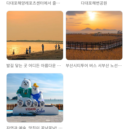
다대포해양레포츠센터에서 즐기는 익스트림 수상 레포츠
다대포해변공원
발길 닿는 곳 어디든 아름다운 다대포해수욕장
부산시티투어 버스 서부산 노선-1편
자연과 예술, 맛집이 꽁냥꽁냥! 아티스틱 서부산 1박2일