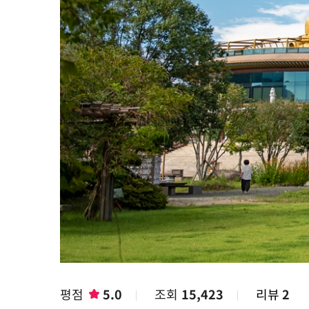
평점
5.0
조회
15,423
리뷰
2