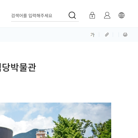
검색어를 입력해주세요
석당박물관