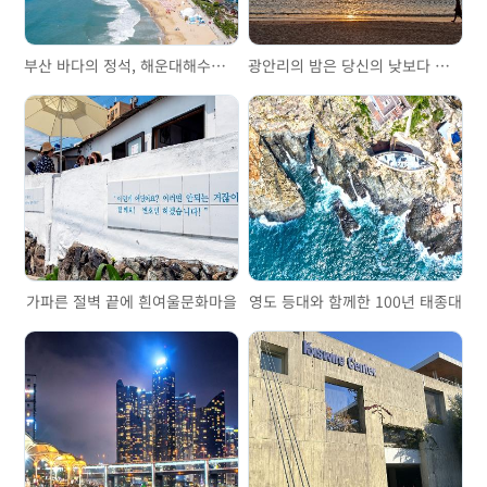
부산 바다의 정석, 해운대해수욕장
광안리의 밤은 당신의 낮보다 아름답다
가파른 절벽 끝에 흰여울문화마을
영도 등대와 함께한 100년 태종대