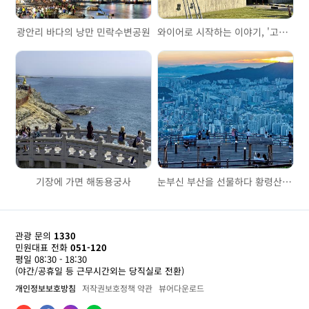
광안리 바다의 낭만 민락수변공원
와이어로 시작하는 이야기, '고려제강기념관'을 걷다
기장에 가면 해동용궁사
눈부신 부산을 선물하다 황령산 전망쉼터
관광 문의
1330
민원대표 전화
051-120
평일 08:30 - 18:30
(야간/공휴일 등 근무시간외는 당직실로 전환)
개인정보보호방침
저작권보호정책 약관
뷰어다운로드