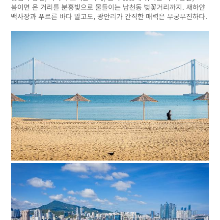
봄이면 온 거리를 분홍빛으로 물들이는 남천동 벚꽃거리까지. 새하얀
백사장과 푸르른 바다 말고도, 광안리가 간직한 매력은 무궁무진하다.