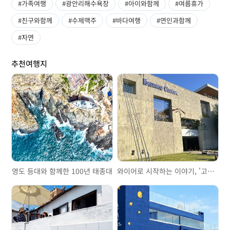
#가족여행
#광안리해수욕장
#아이와함께
#여름휴가
#친구와함께
#수제맥주
#바다여행
#연인과함께
#자연
추천여행지
영도 등대와 함께한 100년 태종대
와이어로 시작하는 이야기, '고려제강기념관'을 걷다