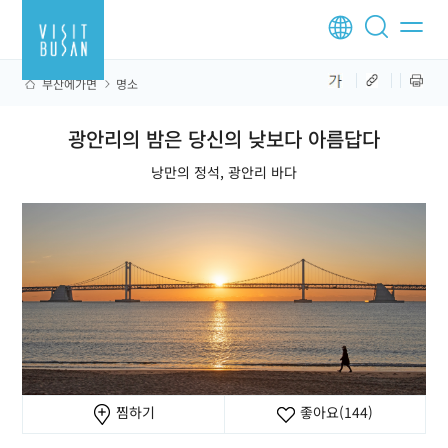
부산에가면
명소
광안리의 밤은 당신의 낮보다 아름답다
낭만의 정석, 광안리 바다
찜하기
좋아요
(144)