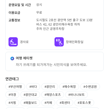
상시
운영요일 및 시간
무료
이용요금
도시철도 2호선 광안역 5번 출구 도보 13분
교통정보
버스 42, 62 광안리해수욕장 하차
주차 인근 공영주차장
경사로
장애인화장실
여행 에티켓
자기 쓰레기를 되가져가는 시민의식을 보여주세요.
연관태그
#부산여행
#바다
#광안리
#해수욕장
#수변공원
#야경
#광안대교
#해양스포츠
#바나나보트
#서핑
#패들보드
#카페
#회센터
#포토스폿