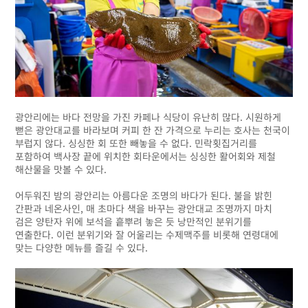
광안리에는 바다 전망을 가진 카페나 식당이 유난히 많다. 시원하게
뻗은 광안대교를 바라보며 커피 한 잔 가격으로 누리는 호사는 천국이
부럽지 않다. 싱싱한 회 또한 빼놓을 수 없다. 민락횟집거리를
포함하여 백사장 끝에 위치한 회타운에서는 싱싱한 활어회와 제철
해산물을 맛볼 수 있다.
어두워진 밤의 광안리는 아름다운 조명의 바다가 된다. 불을 밝힌
간판과 네온사인, 매 초마다 색을 바꾸는 광안대교 조명까지 마치
검은 양탄자 위에 보석을 흩뿌려 놓은 듯 낭만적인 분위기를
연출한다. 이런 분위기와 잘 어울리는 수제맥주를 비롯해 연령대에
맞는 다양한 메뉴를 즐길 수 있다.