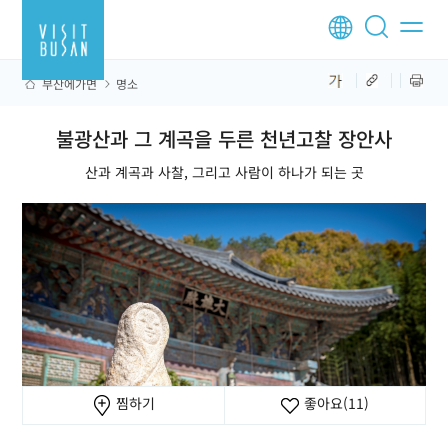
부산에가면
명소
불광산과 그 계곡을 두른 천년고찰 장안사
산과 계곡과 사찰, 그리고 사람이 하나가 되는 곳
찜하기
좋아요
(11)