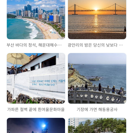
부산 바다의 정석, 해운대해수욕장
광안리의 밤은 당신의 낮보다 아름답다
가파른 절벽 끝에 흰여울문화마을
기장에 가면 해동용궁사