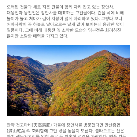
오래된 건물과 새로 지은 건물이 함께 자리 잡고 있는 장안사.
대웅전과 웅진전은 장안사를 대표하는 고건물이다. 건물 폭에 비해
높이가 높고 처마가 길어 지붕이 넓게 자리하고 있다. 그렇다 보니
처마자락이 꼭 하늘로 날아오르는 날개 같아 보이는데 웅장한 멋이
일품이다. 그에 비해 대웅전 옆 소박한 모습의 명부전은 화려하진
않지만 소담한 매력을 가지고 있다.
만약 천고마비(天高馬肥) 가을에 장안사를 방문했다면 만산홍엽
(滿山紅葉)의 화려함에 그만 넋을 놓을지 모른다. 불타오르는 산은
마치 색동저고리를 입혀 놓은 듯 황홀한 절경을 자랑한다. 병풍 치듯