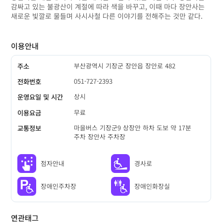
감싸고 있는 불광산이 계절에 따라 색을 바꾸고, 이때 마다 장안사는
새로운 빛깔로 물들며 사시사철 다른 이야기를 전해주는 것만 같다.
이용안내
부산광역시 기장군 장안읍 장안로 482
주소
051-727-2393
전화번호
상시
운영요일 및 시간
무료
이용요금
마을버스 기장군9 상장안 하차 도보 약 17분
교통정보
주차 장안사 주차장
점자안내
경사로
장애인주차장
장애인화장실
연관태그