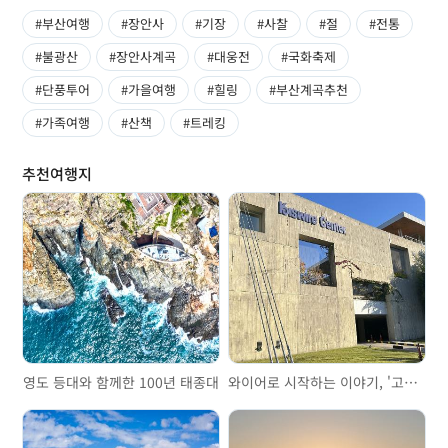
#부산여행
#장안사
#기장
#사찰
#절
#전통
#불광산
#장안사계곡
#대웅전
#국화축제
#단풍투어
#가을여행
#힐링
#부산계곡추천
#가족여행
#산책
#트레킹
추천여행지
영도 등대와 함께한 100년 태종대
와이어로 시작하는 이야기, '고려제강기념관'을 걷다