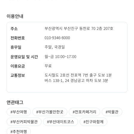
이용안내
부산광역시 부산진구 동천로 70 2층 207호
주소
010-9346-8000
전화번호
주말, 국경일
휴무일
월~금 10:00~17:00
운영요일 및 시간
무료
이용요금
도시철도 2호선 전포역 7번 출구 도보 1분
교통정보
버스 138-1, 24 경남공고 하차 도보 3분
연관태그
#부산여행
#부산가볼만한곳
#전포카페거리
#박물관
#부산커피박물관
#부산데이트코스
#친구와함께
#추천여행