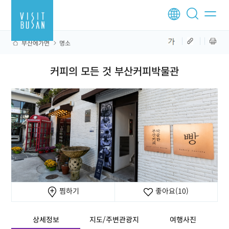
부산에가면
명소
커피의 모든 것 부산커피박물관
찜하기
좋아요
(10)
상세정보
지도/주변관광지
여행사진