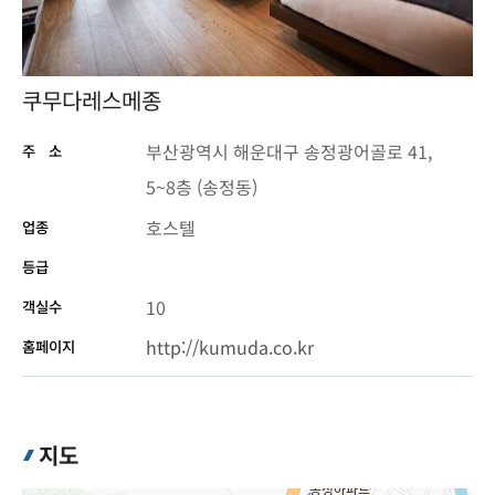
쿠무다레스메종
부산광역시 해운대구 송정광어골로 41,
주 소
5~8층 (송정동)
호스텔
업종
등급
10
객실수
http://kumuda.co.kr
홈페이지
지도