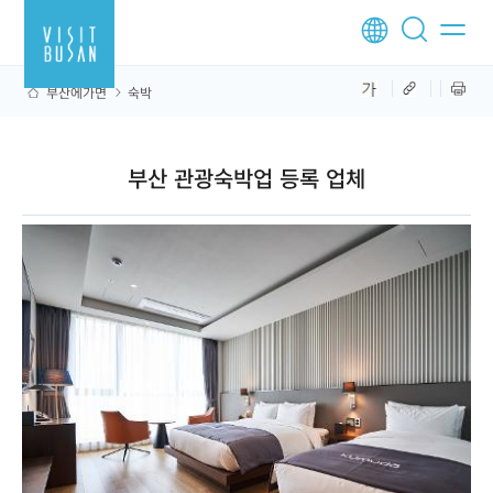
부산에가면
숙박
부산 관광숙박업 등록 업체