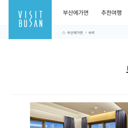
부산에가면
추천여행
부산에가면
숙박