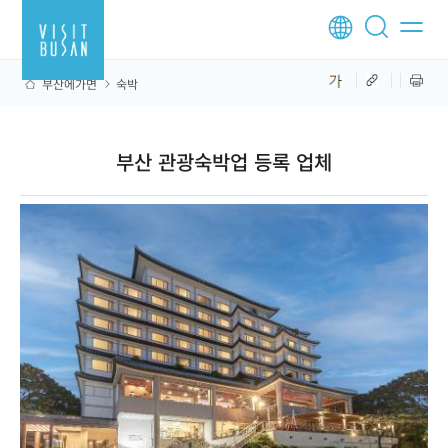
부산에가면
숙박
부산 관광숙박업 등록 업체