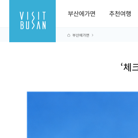
부산에가면
추천여행
부산에가면
‘체