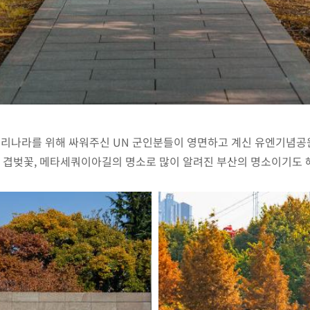
 우리나라를 위해 싸워주신 UN 군인분들이 영면하고 계신 유엔기념공
고 겹벚꽃, 메타세쿼이아길의 명소로 많이 알려진 부산의 명소이기도 