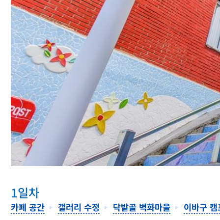
1일차
카페 공간
갤러리 수정
닥밭골 벽화마을
이바구 캠