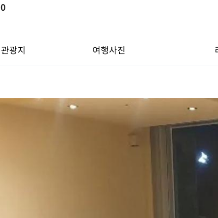
뷰
0
변관광지
여행사진