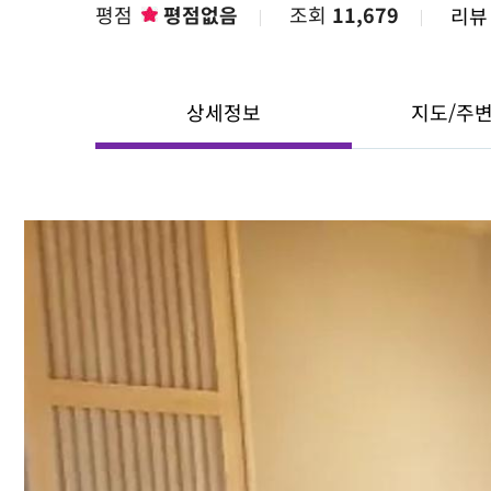
평점
평점없음
조회
11,679
리
상세정보
지도/주