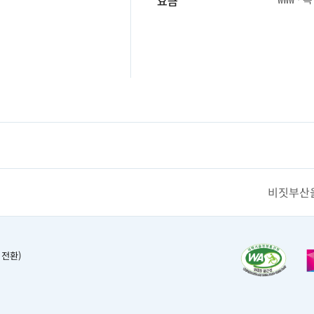
요금
비짓부산을
 전환)