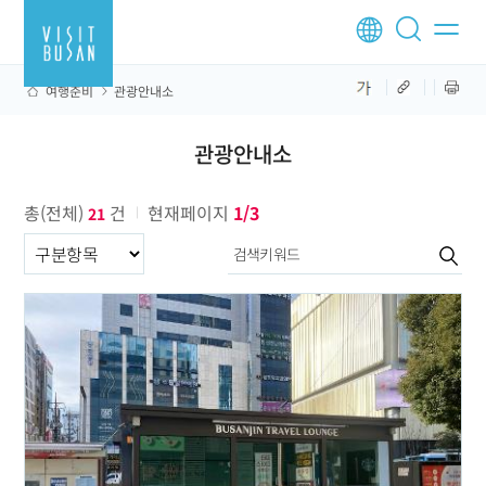
여행준비
관광안내소
관광안내소
총(전체)
건
현재페이지
1/3
21
구분항목구분항목