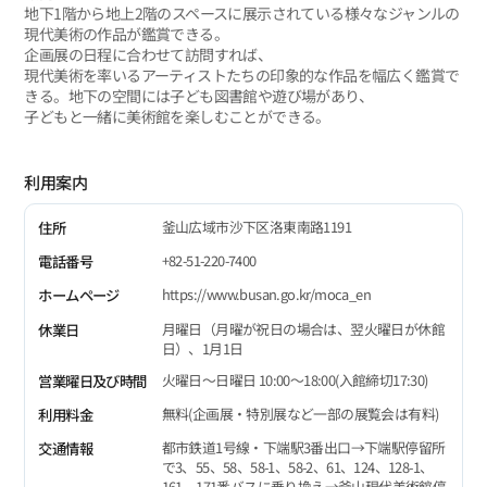
地下1階から地上2階のスペースに展示されている様々なジャンルの
現代美術の作品が鑑賞できる。
企画展の日程に合わせて訪問すれば、
現代美術を率いるアーティストたちの印象的な作品を幅広く鑑賞で
きる。地下の空間には子ども図書館や遊び場があり、
子どもと一緒に美術館を楽しむことができる。
利用案内
釜山広域市沙下区洛東南路1191
住所
+82-51-220-7400
電話番号
https://www.busan.go.kr/moca_en
ホームページ
月曜日（月曜が祝日の場合は、翌火曜日が休館
休業日
日）、1月1日
火曜日～日曜日 10:00～18:00(入館締切17:30)
営業曜日及び時間
無料(企画展・特別展など一部の展覧会は有料)
利用料金
都市鉄道1号線・下端駅3番出口→下端駅停留所
交通情報
で3、55、58、58-1、58-2、61、124、128-1、
161、171番バスに乗り換え→釜山現代美術館停