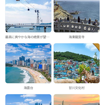
最高に爽やかな海の絶景が望める松島海上ロープウェイ！
海東龍宮寺
海雲台
甘川文化村