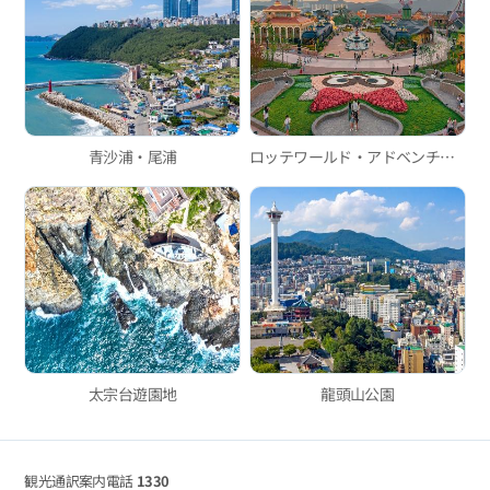
青沙浦・尾浦
ロッテワールド・アドベンチャー釜山
太宗台遊園地
龍頭山公園
観光通訳案内電話
1330