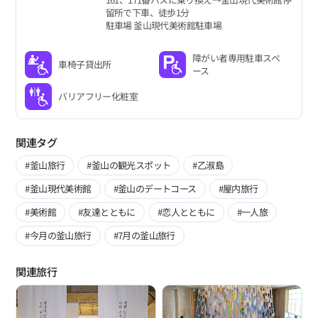
留所で下車、徒歩1分
駐車場 釜山現代美術館駐車場
障がい者専用駐車スペ
車椅子貸出所
ース
バリアフリー化粧室
関連タグ
#釜山旅行
#釜山の観光スポット
#乙淑島
#釜山現代美術館
#釜山のデートコース
#屋内旅行
#美術館
#友達とともに
#恋人とともに
#一人旅
#今月の釜山旅行
#7月の釜山旅行
関連旅行