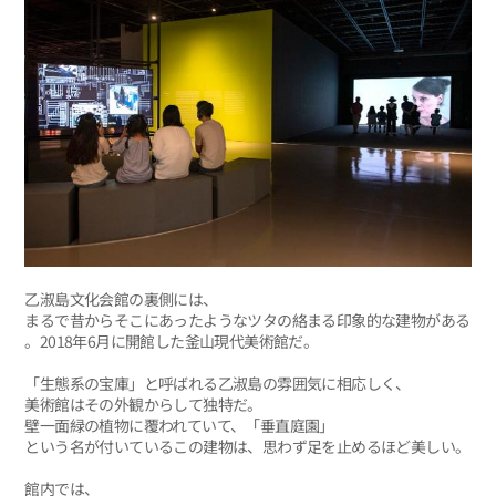
乙淑島文化会館の裏側には、
まるで昔からそこにあったようなツタの絡まる印象的な建物がある
。2018年6月に開館した釜山現代美術館だ。
「生態系の宝庫」と呼ばれる乙淑島の雰囲気に相応しく、
美術館はその外観からして独特だ。
壁一面緑の植物に覆われていて、「垂直庭園」
という名が付いているこの建物は、思わず足を止めるほど美しい。
館内では、