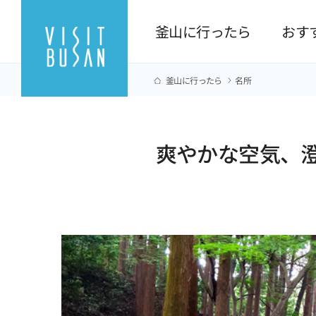
釜山に行ったら
おす
釜山に行ったら
名所
爽やかな空気、澄