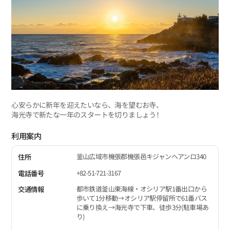
心安らかに新年を迎えたいなら、海を望むお寺、
海光寺で新たな一年のスタートを切りましょう！
利用案内
釜山広域市機張郡機張邑キジャンヘアンロ340
住所
+82-51-721-3167
電話番号
都市鉄道釜山東海線・オシリア駅1番出口から
交通情報
歩いて1分移動→オシリア駅停留所で61番バス
に乗り換え→海光寺で下車、徒歩3分(駐車場あ
り)