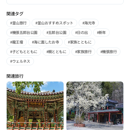
関連タグ
#釜山旅行
#釜山おすすめスポット
#海光寺
#機張五郎台公園
#五郎台公園
#日の出
#新年
#龍王壇
#海に面したお寺
#家族とともに
#子どもとともに
#親とともに
#家族旅行
#機張旅行
#ウェルネス
関連旅行