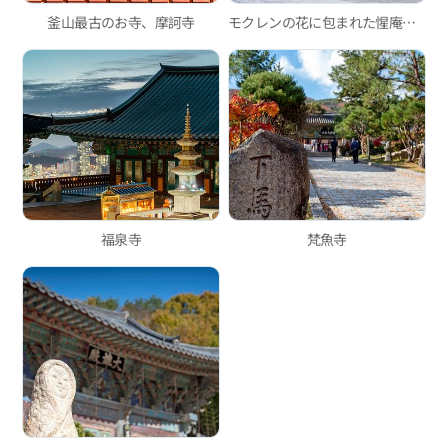
釜山最古のお寺、摩訶寺
モクレンの花に包まれた惺庵寺、人には教えたくない春の花の聖地
福泉寺
梵魚寺