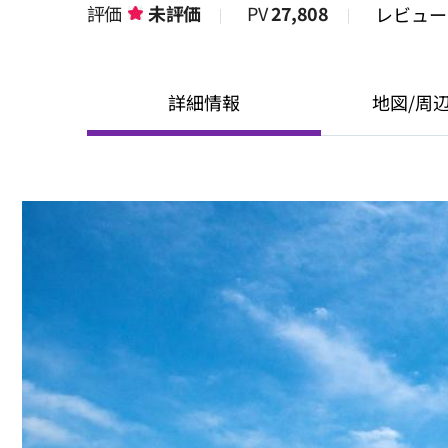
評価
未評価
PV
27,808
レビュ
詳細情報
地図/周