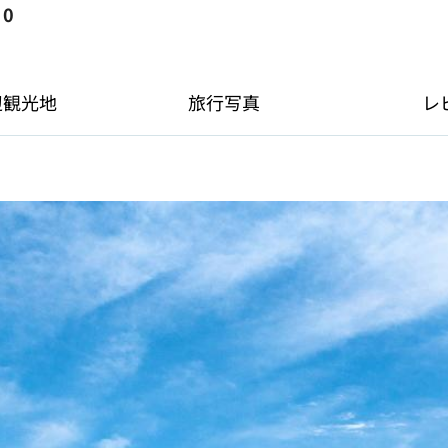
ー
0
辺観光地
旅行写真
レ