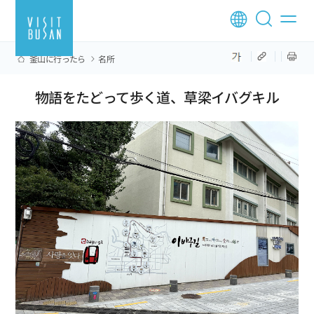
釜山に行ったら
名所
物語をたどって歩く道、草梁イバグキル