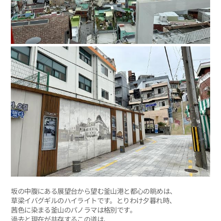
坂の中腹にある展望台から望む釜山港と都心の眺めは、
草梁イバグギルのハイライトです。とりわけ夕暮れ時、
茜色に染まる釜山のパノラマは格別です。
過去と現在が共存するこの道は、