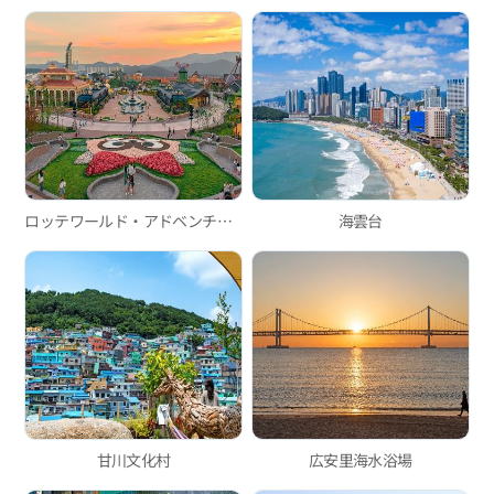
ロッテワールド・アドベンチャー釜山
海雲台
甘川文化村
広安里海水浴場