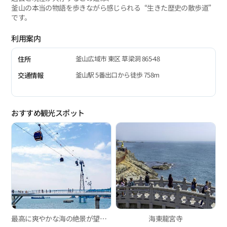
釜山の本当の物語を歩きながら感じられる“生きた歴史の散歩道”
です。
利用案内
釜山広域市 東区 草梁洞 865-48
住所
釜山駅 5番出口から徒歩 758m
交通情報
おすすめ観光スポット
最高に爽やかな海の絶景が望める松島海上ロープウェイ！
海東龍宮寺