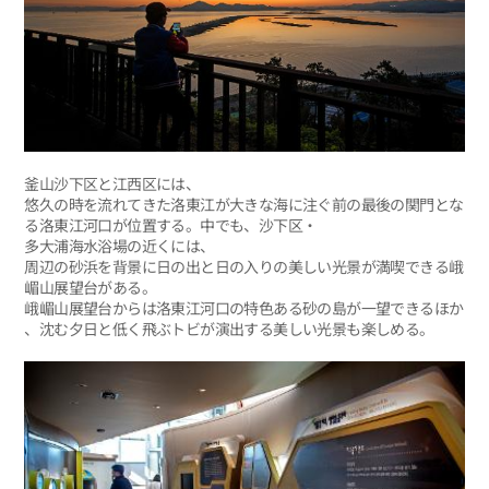
釜山沙下区と江西区には、
悠久の時を流れてきた洛東江が大きな海に注ぐ前の最後の関門とな
る洛東江河口が位置する。中でも、沙下区・
多大浦海水浴場の近くには、
周辺の砂浜を背景に日の出と日の入りの美しい光景が満喫できる峨
嵋山展望台がある。
峨嵋山展望台からは洛東江河口の特色ある砂の島が一望できるほか
、沈む夕日と低く飛ぶトビが演出する美しい光景も楽しめる。