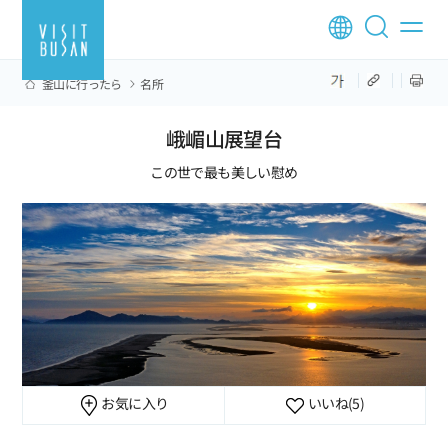
釜山に行ったら
名所
峨嵋山展望台
この世で最も美しい慰め
お気に入り
いいね
(5)