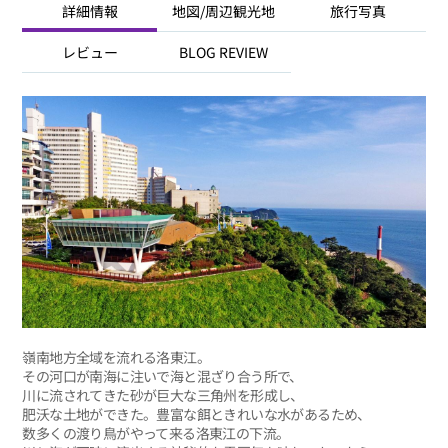
詳細情報
地図/周辺観光地
旅行写真
レビュー
BLOG REVIEW
嶺南地方全域を流れる洛東江。
その河口が南海に注いで海と混ざり合う所で、
川に流されてきた砂が巨大な三角州を形成し、
肥沃な土地ができた。豊富な餌ときれいな水があるため、
数多くの渡り鳥がやって来る洛東江の下流。