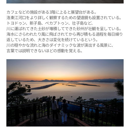
カフェなどの施設がある3階に上ると展望台がある。
洛東江河口をより詳しく観察するための望遠鏡も設置されている。
トヨドゥン、新子島、ペカプトゥン、壮子島など、
川に運ばれてきた土砂が堆積してできた砂州が壮観を呈している。
海水にさらわれたり風に飛ばされてから再び積もる過程を毎日繰り
返しているため、大きさは変化を続けているという。
川の穏やかな流れと海のダイナミックな波が演出する風景に、
言葉では説明できないほどの感動を覚える。