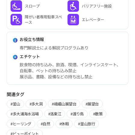
スロープ
バリアフリー施設
障がい者専用駐車スペ
エレベーター
ース
お役立ち情報
専門解説士による解説プログラムあり
エチケット
飲食物の持ち込み、飲酒、喫煙、インラインスケート、
自転車、ペットの持ち込み禁止
展示品、書籍、設備などの持ち出し禁止
関連タグ
#釜山
#多大洞
#峨嵋山展望台
#展望台
#多大浦海水浴場
#洛東江
#渡り鳥
#散策
#ヒーリング
#自然
#休暇
#釜山旅行
#ビューポイント