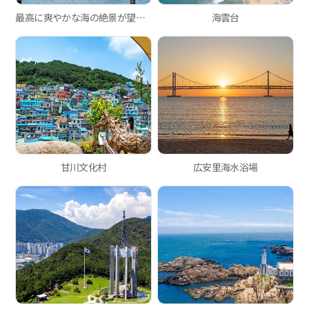
最高に爽やかな海の絶景が望める松島海上ロープウェイ！
海雲台
甘川文化村
広安里海水浴場