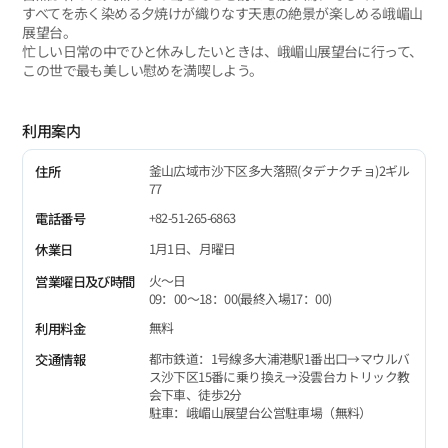
すべてを赤く染める夕焼けが織りなす天恵の絶景が楽しめる峨嵋山
展望台。
忙しい日常の中でひと休みしたいときは、峨嵋山展望台に行って、
この世で最も美しい慰めを満喫しよう。
利用案内
釜山広域市沙下区多大落照(タデナクチョ)2ギル
住所
77
+82-51-265-6863
電話番号
1月1日、月曜日
休業日
火〜日
営業曜日及び時間
09：00～18：00(最終入場17：00)
無料
利用料金
都市鉄道：1号線多大浦港駅1番出口→マウルバ
交通情報
ス沙下区15番に乗り換え→没雲台カトリック教
会下車、徒歩2分
駐車：峨嵋山展望台公営駐車場（無料）