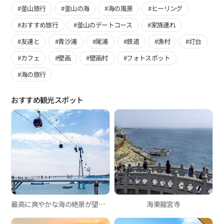
#釜山旅行
#釜山の海
#海の風景
#ヒーリング
#おすすめ旅行
#釜山のデートコース
#家族連れ
#友達と
#青沙浦
#尾浦
#鉄道
#漁村
#灯台
#カフェ
#壁画
#壁画村
#フォトスポット
#海の旅行
おすすめ観光スポット
最高に爽やかな海の絶景が望める松島海上ロープウェイ！
海東龍宮寺