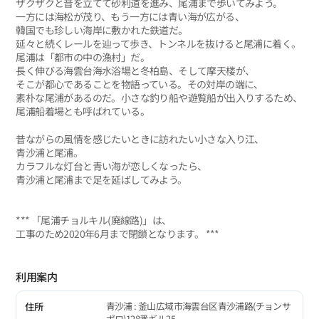
ザクザクと音を立てて砂利道を進み、尾浦まで歩いてみよう。
一方には海松が茂り、もう一方には青い海が広がる、
韓国でも珍しい海岸に敷かれた鉄道だ。
延々と続くレールを辿って歩き、トンネルを抜けると尾浦に着く。
尾浦は「都市の中の漁村」だ。
長く伸びる海雲台海水浴場と冬柏島、そして摩天楼が、
そこが都心であることを物語っている。その対岸の端に、
素朴な尾浦があるのだ。小さな釣り船や遊覧船が出入りするため、
尾浦船着場とも呼ばれている。
昔ながらの風情を感じたいときに訪れたい小さな入り江、
青沙浦と尾浦。
カラフルな灯台と青い海が恋しくなったら、
青沙浦と尾浦まで足を延ばしてみよう。
*** 「尾浦チョルキル(廃線路)」は、
工事のため2020年6月まで閉鎖となります。 ***
利用案内
青沙浦 : 釜山広域市海雲台区青沙浦路(チョンサ
住所
ポロ)128番ギル25