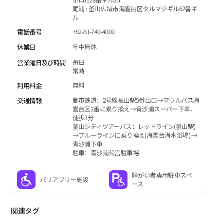
尾浦 : 釜山広域市海雲台区タルマジギル62番ギ
ル
+82-51-749-4000
電話番号
年中無休
休業日
毎日
営業曜日及び時間
常時
無料
利用料金
都市鉄道：2号線萇山駅5番出口→マウルバス海
交通情報
雲台区2番に乗り換え→青沙浦スーパー下車、
徒歩3分
釜山シティツアーバス：レッドライン(釜山駅)
→ブルーラインに乗り換え(海雲台海水浴場) →
青沙浦下車
駐車：青沙浦公営駐車場
障がい者専用駐車スペ
バリアフリー施設
ース
関連タグ