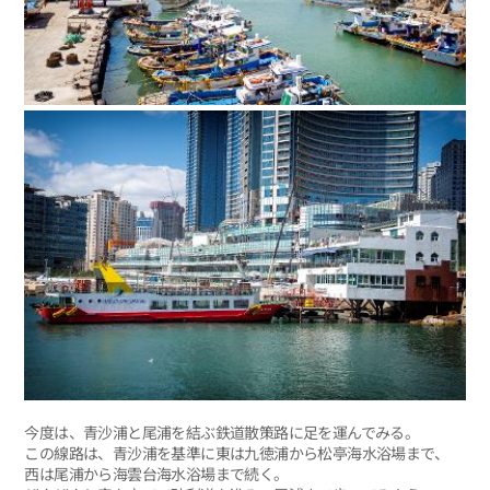
今度は、青沙浦と尾浦を結ぶ鉄道散策路に足を運んでみる。
この線路は、青沙浦を基準に東は九徳浦から松亭海水浴場まで、
西は尾浦から海雲台海水浴場まで続く。