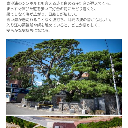
青沙浦のシンボルとも言える赤と白の双子灯台が見えてくる。
まっすぐ伸びた道を歩いて灯台の前にたどり着くと、
果てしなく海が広がり、日差しが眩しい。
青い海が途切れることなく波打ち、耳元の波の音が心地よい。
入り江の蒸気船や網を眺めていると、どこか懐かしく、
安らかな気持ちになれる。