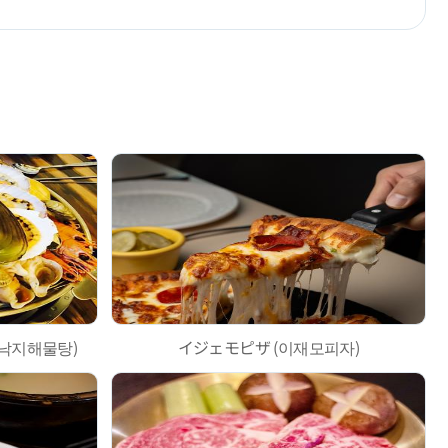
낙지해물탕)
イジェモピザ (이재모피자)