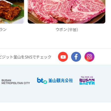
ラン
ウボン (우봉)
ビジット釜山をSNSでチェック