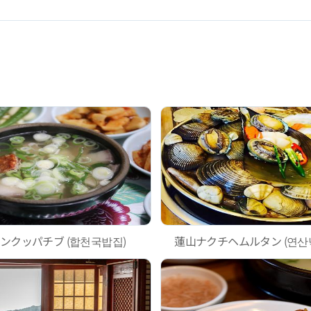
ンクッパチブ (합천국밥집)
蓮山ナクチヘムルタン (연산