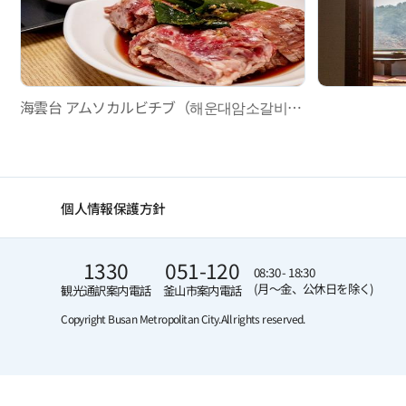
海雲台 アムソカルビチブ（해운대암소갈비집）
個人情報保護方針
1330
051-120
08:30 - 18:30
(月～金、公休日を除く)
観光通訳案内電話
釜山市案内電話
Copyright Busan Metropolitan City.
All rights reserved.