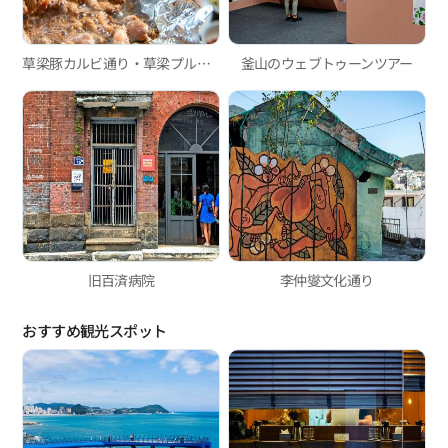
草梁豚カルビ通り・草梁プルゴギ通り
釜山のウェブトゥーンツアー
旧百済病院
李仲燮文化通り
おすすめ観光スポット