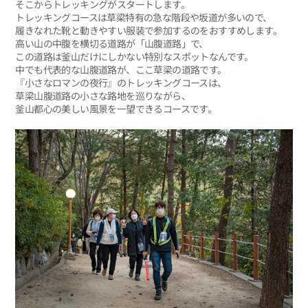
そこからトレッキングがスタートします。
トレッキングコースは草梁特有の急な階段や坂道が多いので、
履きなれた靴と動きやすい服装で参加するのをおすすめします。
高い山の中腹を横切る道路が「山腹道路」で、
この道路は釜山だけにしかない特別なスポットなんです。
中でも代表的な山腹道路が、ここ草梁の道路です。
『小さなロマンの夜行』のトレッキングコースは、
草梁山腹道路の小さな路地を巡りながら、
釜山都心の美しい風景を一望できるコースです。