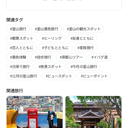
関連タグ
#釜山旅行
#釜山異色旅行
#釜山の観光スポット
#散策スポット
#ヒーリング
#友達とともに
#恋人とともに
#子どもとともに
#家族旅行
#異色体験
#徒歩旅行
#原都心ツアー
#イバグ道
#日帰り旅行
#夜景スポット
#今月の釜山旅行
#11月の釜山旅行
#ビュースポット
#ビューポイント
関連旅行