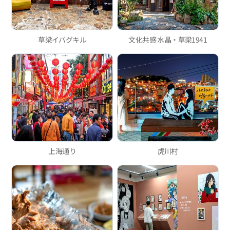
草梁イバグキル
文化共感 水晶・草梁1941
上海通り
虎川村