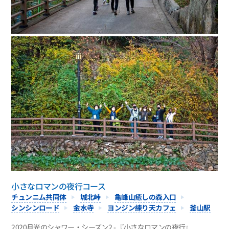
小さなロマンの夜行コース
チュンニム共同体
城北峠
亀峰山癒しの森入口
シンシンロード
金水寺
ヨンジン練り天カフェ
釜山駅
2020月光のシャワー・シーズン2 - 『小さなロマンの夜行』