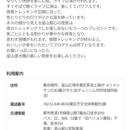
ゆっくり休憩を楽しむ間、ライブ公演が行われます。
すぐそばで聴くライブ公演は、楽しくてパワフルです。
夜間トレッキング区間に沿って、
色とりどりの灯りが小さな道を飾っています。
木々の間から見える釜山都心の夜景は、
夜のトレッキングでしか楽しめないもう一つのプレゼントです。
家ごとにともる明かりが華やかな夜景となり、
思わず感嘆がもれます。夜間トレッキングが終わると、
おいしい夕食をいただいてプログラムは終了となります。
お腹いっぱいになったら、
釜山港大橋の美しい夜景をお楽しみください。
利用案内
集合場所：釜山広域市東区草梁上路(チョリャン
住所
サンロ)63番ガギル28(チュンニム共同体協同組
合)
+82-51-440-4814(東区庁文化体育観光課)
電話番号
都市鉄道1号線釜山駅7番出口徒歩10分
交通情報
バス：22、508、52番で「旧ヘリョン薬局」下
車、徒歩3分
駐車：釜山駅公営駐車場