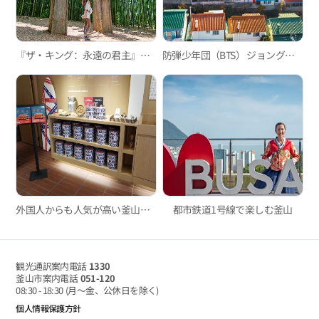
『ザ・キング：永遠の君主』釜山ロケ地
防弾少年団（BTS） ジョングクコース
外国人からも人気が高い釜山のスイーツカフェ3選
都市鉄道1号線で楽しむ釜山
観光通訳案内電話
1330
釜山市案内電話
051-120
08:30 - 18:30
(月～金、公休日を除く)
個人情報保護方針