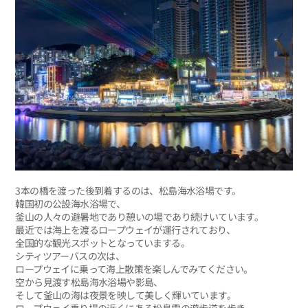
3本の橋を渡った後到着するのは、松島海水浴場です。
韓国初の公設海水浴場で、
釜山の人々の避暑地であり憩いの場であり続けいています。
最近では海上を渡るロープウェイが運行されており、
全国的な観光スポットとなっていまする。
シティツアーバスの次は、
ロープウェイに乗って海上散策を楽しんでみてください。
空から見渡す松島海水浴場や影島、
そして釜山の海は夜景を映して美しく輝いています。