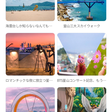
海雲台しか知らないなんてもったいない！ この夏、ぜひ行ってみたい釜山の海水浴場3か所
釜山三大スカイウォーク
ロマンチックな夜に旅立つ釜山シティツアーバス・夜景ツアー「ブリッジドライブ」
BTS釜山コンサート記念、もう一度訪れたJUNG KOOKコース