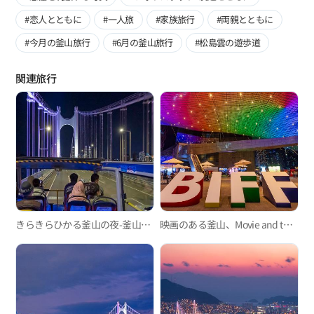
#恋人とともに
#一人旅
#家族旅行
#両親とともに
#今月の釜山旅行
#6月の釜山旅行
#松島雲の遊歩道
関連旅行
きらきらひかる釜山の夜-釜山シティツアー「ブリッジコース」
映画のある釜山、Movie and the City- Move, Mile in Movie