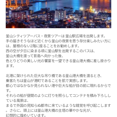
釜山シティツアーバス・夜景ツアーは 釜山駅広場を出発します。
手の届きそうなほど近くから釜山の夜景を思う存分楽しみたい方に
は、屋根のない2階に座ることをお勧めします。
西の空が夕日に染まる頃に釜山駅を出発するこのバスは、
釜山大橋を渡って影島へ向かった後、
色とりどりの美しい光の饗宴を一望できる釜山港大橋に差し掛かり
ます。
北港に架けられた巨大な吊り橋である釜山港大橋を渡るとき、
乗客たちは釜山が港町であることを肌で実感します。
都心ではなかなか見られない港や巨大な船が目の前に現れるからで
す。
それらの船が昼間のように灯りを照らしてコンテナを積み下ろしし
ている風景は、
まるで外国の見知らぬ都市に来ているような錯覚を呼び起こします
。さらに、頭上には釜山港大橋の主塔の華やかな光が、
幻想的に煌めいています。