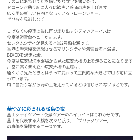
リズムにあわせて絵を描いたり文字を書いたり、
ドローンが動く度に人々は歓声と感嘆の声を上げます。
広安里の新しい名物となっているドローンショー、
ぜひおを見逃しなく。
しばらくの停車の後に再び走り出すシティツアーバスは、
今度は海雲台へと向かいます。
センタムシティが見える水営2号橋を通って、
香港の摩天楼を連想させるマリンシティや海雲台海水浴場、
BEXCOを過ぎた後、
今度は広安里海水浴場から見た広安大橋の上を走ることになります
。空に高く聳え立つ広安大橋の主塔は、
遠くから見たときとはうって変わって圧倒的な大きさで眼の前に立
っています。
風に当たりながら海の上を走っているとは信じられないほどです。
華やかに彩られる松島の夜
釜山シティツアー・夜景ツアーのハイライトはこれからです。
釜山を代表する大橋を次々と渡り、「ブリッジツアー」
の真価を発揮するコースです。