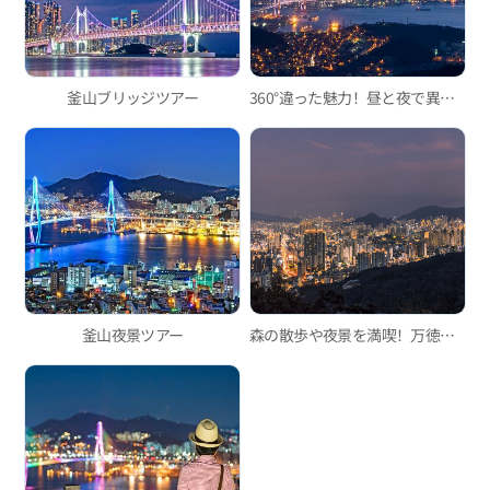
釜山ブリッジツアー
360°違った魅力！昼と夜で異なる釜山の観光スポット
釜山夜景ツアー
森の散歩や夜景を満喫！万徳峠ヌリ道展望デッキ