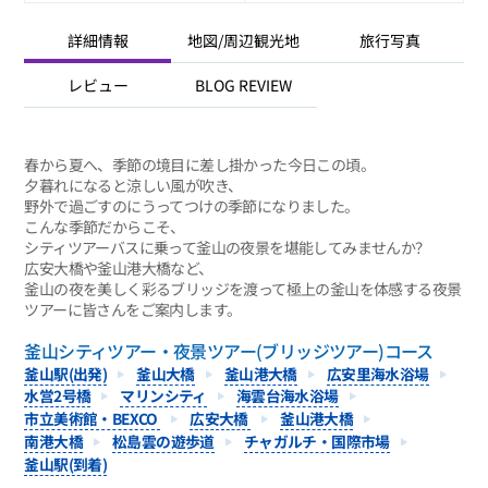
詳細情報
地図/周辺観光地
旅行写真
レビュー
BLOG REVIEW
春から夏へ、季節の境目に差し掛かった今日この頃。
夕暮れになると涼しい風が吹き、
野外で過ごすのにうってつけの季節になりました。
こんな季節だからこそ、
シティツアーバスに乗って釜山の夜景を堪能してみませんか？
広安大橋や釜山港大橋など、
釜山の夜を美しく彩るブリッジを渡って極上の釜山を体感する夜景
ツアーに皆さんをご案内します。
釜山シティツアー・夜景ツアー(ブリッジツアー)コース
釜山駅(出発)
釜山大橋
釜山港大橋
広安里海水浴場
水営2号橋
マリンシティ
海雲台海水浴場
市立美術館•BEXCO
広安大橋
釜山港大橋
南港大橋
松島雲の遊歩道
チャガルチ・国際市場
釜山駅(到着)