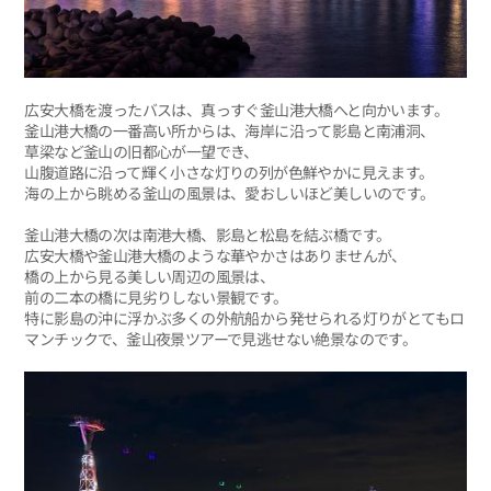
広安大橋を渡ったバスは、真っすぐ釜山港大橋へと向かいます。
釜山港大橋の一番高い所からは、海岸に沿って影島と南浦洞、
草梁など釜山の旧都心が一望でき、
山腹道路に沿って輝く小さな灯りの列が色鮮やかに見えます。
海の上から眺める釜山の風景は、愛おしいほど美しいのです。
釜山港大橋の次は南港大橋、影島と松島を結ぶ橋です。
広安大橋や釜山港大橋のような華やかさはありませんが、
橋の上から見る美しい周辺の風景は、
前の二本の橋に見劣りしない景観です。
特に影島の沖に浮かぶ多くの外航船から発せられる灯りがとてもロ
マンチックで、釜山夜景ツアーで見逃せない絶景なのです。