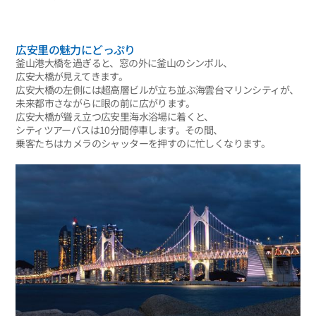
広安里の魅力にどっぷり
釜山港大橋を過ぎると、窓の外に釜山のシンボル、
広安大橋が見えてきます。
広安大橋の左側には超高層ビルが立ち並ぶ海雲台マリンシティが、
未来都市さながらに眼の前に広がります。
広安大橋が聳え立つ広安里海水浴場に着くと、
シティツアーバスは10分間停車します。その間、
乗客たちはカメラのシャッターを押すのに忙しくなります。