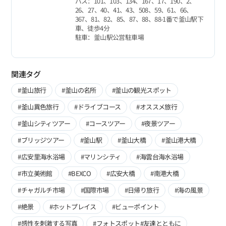
バス：101、103、134、167、17、190、2、
26、27、40、41、43、508、59、61、66、
367、81、82、85、87、88、88-1番で釜山駅下
車、徒歩4分
駐車：釜山駅公営駐車場
関連タグ
#釜山旅行
#釜山の名所
#釜山の観光スポット
#釜山異色旅行
#ドライブコース
#オススメ旅行
#釜山シティツアー
#コースツアー
#夜景ツアー
#ブリッジツアー
#釜山駅
#釜山大橋
#釜山港大橋
#広安里海水浴場
#マリンシティ
#海雲台海水浴場
#市立美術館
#BEXCO
#広安大橋
#南港大橋
#チャガルチ市場
#国際市場
#日帰り旅行
#海の風景
#絶景
#ホットプレイス
#ビューポイント
#感性を刺激する写真
#フォトスポット#友達とともに