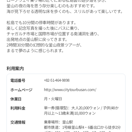
ロープウェイ乗り場の近くにある松島雲の遊歩道を歩き、
釜山の夜の海を思う存分楽しむのもおすすめです。
海が見下ろせる透明な床を歩くのも、スリルがあって楽しいです。
松島でも10分間の停車時間があります。
楽しく記念写真を撮った後にバスに乗り、
チャガルチ市場と国際市場が位置する南浦洞を通り、
出発地点の釜山駅に戻ってきます。
2時間30分間の幻想的な釜山夜景ツアーが、
まるで夢のように感じられます。
利用案内
+82-51-464-9898
電話番号
http://www.citytourbusan.com/
ホームページ
月・火曜日
休業日
単一券(循環型)：大人20,000ウォン / 子供(48か
利用料金
月以上～13歳未満)10,000ウォン
乗車場所：釜山駅
交通情報
都市鉄道：1号線釜山駅4・6番出口から徒歩2分